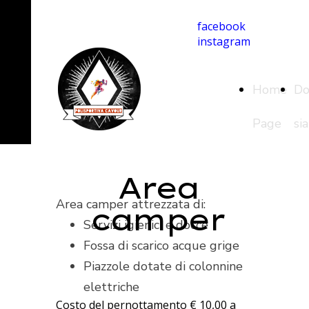
Polisportiva Cavour
facebook
instagram
Home
Do
Page
si
Area
Area camper attrezzata di:
camper
Servizi igienici e docce
Fossa di scarico acque grige
Piazzole dotate di colonnine
elettriche
Costo del pernottamento € 10,00 a